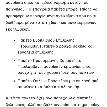
μοναδικά όπλα και ειδικό νόμισμα εντός του
παιχνιδιού. Τα εποχιακά πακέτα μπορεί επίσης να
προσφέρουν περιορισμένα αντικείμενα που είναι
διαθέσιμα μόνο κατά τη διάρκεια συγκεκριμένων
εκδηλώσεων.
Πακέτο Εξοπλισμού Επιβίωσης:
Περιλαμβάνει τακτικά ρούχα, σακίδια και
εργαλεία επιβίωσης.
Πακέτο Προσαρμογής Χαρακτήρα:
Περιλαμβάνει μοναδικές εμφανίσεις και
ρούχα για τους χαρακτήρες των παικτών.
Πακέτο Όπλων: Προσφέρει μια επιλογή από
αποκλειστικά όπλα και αξεσουάρ.
Αυτά τα πακέτα όχι μόνο παρέχουν αισθητικές
βελτιώσεις αλλά συμβάλλουν επίσης στο gameplay