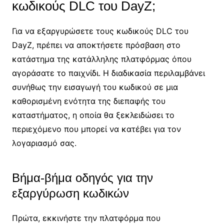
κωδικούς DLC του DayZ;
Για να εξαργυρώσετε τους κωδικούς DLC του
DayZ, πρέπει να αποκτήσετε πρόσβαση στο
κατάστημα της κατάλληλης πλατφόρμας όπου
αγοράσατε το παιχνίδι. Η διαδικασία περιλαμβάνει
συνήθως την εισαγωγή του κωδικού σε μια
καθορισμένη ενότητα της διεπαφής του
καταστήματος, η οποία θα ξεκλειδώσει το
περιεχόμενο που μπορεί να κατέβει για τον
λογαριασμό σας.
Βήμα-βήμα οδηγός για την
εξαργύρωση κωδικών
Πρώτα, εκκινήστε την πλατφόρμα που