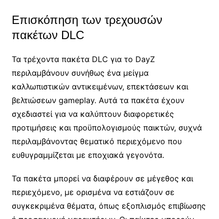
Επισκόπηση των τρεχουσών
πακέτων DLC
Τα τρέχοντα πακέτα DLC για το DayZ
περιλαμβάνουν συνήθως ένα μείγμα
καλλωπιστικών αντικειμένων, επεκτάσεων και
βελτιώσεων gameplay. Αυτά τα πακέτα έχουν
σχεδιαστεί για να καλύπτουν διαφορετικές
προτιμήσεις και προϋπολογισμούς παικτών, συχνά
περιλαμβάνοντας θεματικό περιεχόμενο που
ευθυγραμμίζεται με εποχιακά γεγονότα.
Τα πακέτα μπορεί να διαφέρουν σε μέγεθος και
περιεχόμενο, με ορισμένα να εστιάζουν σε
συγκεκριμένα θέματα, όπως εξοπλισμός επιβίωσης