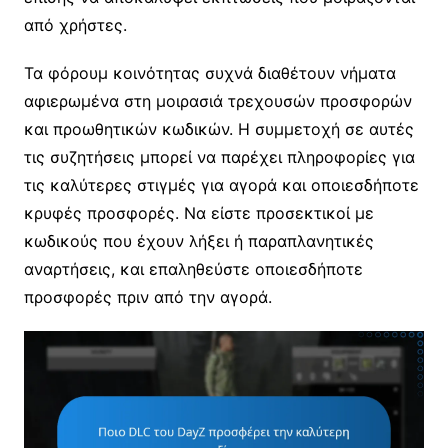
από χρήστες.
Τα φόρουμ κοινότητας συχνά διαθέτουν νήματα
αφιερωμένα στη μοιρασιά τρεχουσών προσφορών
και προωθητικών κωδικών. Η συμμετοχή σε αυτές
τις συζητήσεις μπορεί να παρέχει πληροφορίες για
τις καλύτερες στιγμές για αγορά και οποιεσδήποτε
κρυφές προσφορές. Να είστε προσεκτικοί με
κωδικούς που έχουν λήξει ή παραπλανητικές
αναρτήσεις, και επαληθεύστε οποιεσδήποτε
προσφορές πριν από την αγορά.