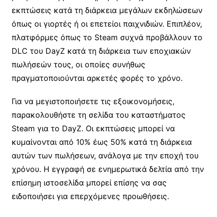
εκπτώσεις κατά τη διάρκεια μεγάλων εκδηλώσεων
όπως οι γιορτές ή οι επετείοι παιχνιδιών. Επιπλέον,
πλατφόρμες όπως το Steam συχνά προβάλλουν το
DLC του DayZ κατά τη διάρκεια των εποχιακών
πωλήσεών τους, οι οποίες συνήθως
πραγματοποιούνται αρκετές φορές το χρόνο.
Για να μεγιστοποιήσετε τις εξοικονομήσεις,
παρακολουθήστε τη σελίδα του καταστήματος
Steam για το DayZ. Οι εκπτώσεις μπορεί να
κυμαίνονται από 10% έως 50% κατά τη διάρκεια
αυτών των πωλήσεων, ανάλογα με την εποχή του
χρόνου. Η εγγραφή σε ενημερωτικά δελτία από την
επίσημη ιστοσελίδα μπορεί επίσης να σας
ειδοποιήσει για επερχόμενες προωθήσεις.