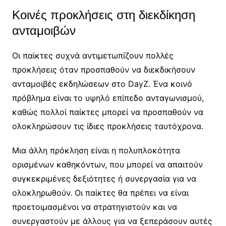
Κοινές προκλήσεις στη διεκδίκηση
ανταμοιβών
Οι παίκτες συχνά αντιμετωπίζουν πολλές
προκλήσεις όταν προσπαθούν να διεκδικήσουν
ανταμοιβές εκδηλώσεων στο DayZ. Ένα κοινό
πρόβλημα είναι το υψηλό επίπεδο ανταγωνισμού,
καθώς πολλοί παίκτες μπορεί να προσπαθούν να
ολοκληρώσουν τις ίδιες προκλήσεις ταυτόχρονα.
Μια άλλη πρόκληση είναι η πολυπλοκότητα
ορισμένων καθηκόντων, που μπορεί να απαιτούν
συγκεκριμένες δεξιότητες ή συνεργασία για να
ολοκληρωθούν. Οι παίκτες θα πρέπει να είναι
προετοιμασμένοι να στρατηγιστούν και να
συνεργαστούν με άλλους για να ξεπεράσουν αυτές