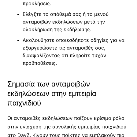
προκλήσεις.
Ελέγξτε το απόθεμά σας ή το μενού
ανταμοιβών εκδηλώσεων μετά την
ολοκλήρωση της εκδήλωσης.
Ακολουθήστε οποιεσδήποτε οδηγίες για να
εξαργυρώσετε τις ανταμοιβές σας,
διασφαλίζοντας ότι πληροίτε τυχόν
προϋποθέσεις.
Σημασία των ανταμοιβών
εκδηλώσεων στην εμπειρία
παιχνιδιού
Οι ανταμοιβές εκδηλώσεων παίζουν κρίσιμο ρόλο
στην ενίσχυση της συνολικής εμπειρίας παιχνιδιού
στο DayZ. Κινούν τους παίκτες να εμπλακούν πιο