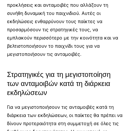
προκλήσεις και ανταμοιβές που αλλάζουν τη
συνήθη δυναμική του παιχνιδιού. Αυτές οι
εκδηλώσεις ενθαρρύνουν τους παίκτες να
προσαρμόσουν τις στρατηγικές τους, να
εμπλακούν περισσότερο με την κοινότητα και να
βελτιστοποιήσουν το παιχνίδι τους για να
μεγιστοποιήσουν τις ανταμοιβές.
Στρατηγικές για τη μεγιστοποίηση
των ανταμοιβών κατά τη διάρκεια
εκδηλώσεων
Για να μεγιστοποιήσουν τις ανταμοιβές κατά τη
διάρκεια των εκδηλώσεων, οι παίκτες θα πρέπει να
δίνουν προτεραιότητα στη συμμετοχή σε όλες τις