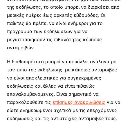
της εκδήλωσης, το οποίο μπορεί να διαρκέσει από
μερικές ημέρες έως αρκετές εβδομάδες. Οι
παίκτες θα πρέπει να είναι ενήμεροι για το
πρόγραμμα των εκδηλώσεων για να
μεγιστοποιήσουν τις πιθανότητες κέρδους
ανταμοιβών.
Η διαθεσιμότητα μπορεί να ποικίλλει ανάλογα με
τον τύπο της εκδήλωσης, με κάποιες ανταμοιβές
να είναι αποκλειστικές για συγκεκριμένες
εκδηλώσεις και άλλες να είναι πιθανώς
επαναλαμβανόμενες. Είναι σημαντικό να
παρακολουθείτε τις
επίσημες ανακοινώσεις
για να
είστε ενημερωμένοι σχετικά με τις επερχόμενες
εκδηλώσεις και τις αντίστοιχες ανταμοιβές τους.