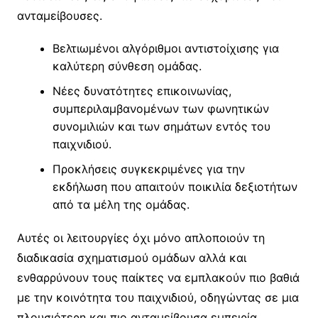
ανταμείβουσες.
Βελτιωμένοι αλγόριθμοι αντιστοίχισης για
καλύτερη σύνθεση ομάδας.
Νέες δυνατότητες επικοινωνίας,
συμπεριλαμβανομένων των φωνητικών
συνομιλιών και των σημάτων εντός του
παιχνιδιού.
Προκλήσεις συγκεκριμένες για την
εκδήλωση που απαιτούν ποικιλία δεξιοτήτων
από τα μέλη της ομάδας.
Αυτές οι λειτουργίες όχι μόνο απλοποιούν τη
διαδικασία σχηματισμού ομάδων αλλά και
ενθαρρύνουν τους παίκτες να εμπλακούν πιο βαθιά
με την κοινότητα του παιχνιδιού, οδηγώντας σε μια
πλουσιότερη και πιο ανταμείβουσα εμπειρία