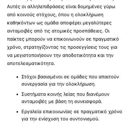
Αυτές οι αλληλεπιδράσεις είναι δομημένες γύρω
από κοινούς στόχους, όπου η ολοκλήρωση
καθηκόντων ως ομάδα αποφέρει μεγαλύτερες
ανταμοιβές από τις ατομικές προσπάθειες. Οι
παίκτες μπορούν να επικοινωνούν σε πραγματικό
χρόνο, στρατηγίζοντας τις προσεγγίσεις τους για
να μεγιστοποιήσουν την αποδοτικότητα και την
αποτελεσματικότητα.
Στόχοι βασισμένοι σε ομάδες που απαιτούν
συνεργασία για την ολοκλήρωση.
Συστήματα κοινής λείας που διανέμουν
ανταμοιβές με βάση τη συνεισφορά.
Εργαλεία επικοινωνίας σε πραγματικό χρόνο
για την ενίσχυση του συντονισμού.