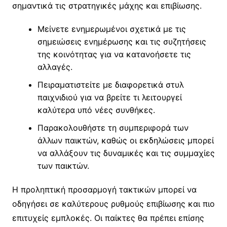
σημαντικά τις στρατηγικές μάχης και επιβίωσης.
Μείνετε ενημερωμένοι σχετικά με τις
σημειώσεις ενημέρωσης και τις συζητήσεις
της κοινότητας για να κατανοήσετε τις
αλλαγές.
Πειραματιστείτε με διαφορετικά στυλ
παιχνιδιού για να βρείτε τι λειτουργεί
καλύτερα υπό νέες συνθήκες.
Παρακολουθήστε τη συμπεριφορά των
άλλων παικτών, καθώς οι εκδηλώσεις μπορεί
να αλλάξουν τις δυναμικές και τις συμμαχίες
των παικτών.
Η προληπτική προσαρμογή τακτικών μπορεί να
οδηγήσει σε καλύτερους ρυθμούς επιβίωσης και πιο
επιτυχείς εμπλοκές. Οι παίκτες θα πρέπει επίσης