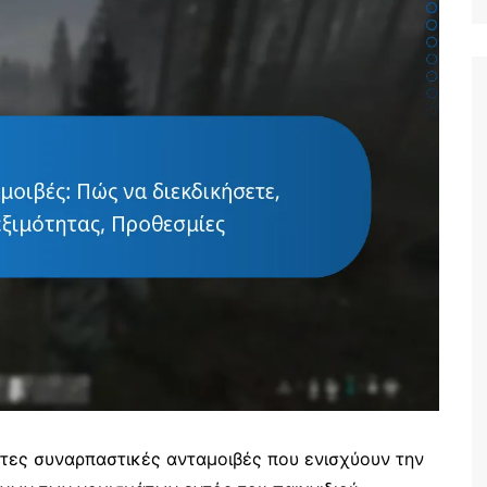
Portuguese (PT)
Czech (CZ)
Greek (GR)
German (DE)
Italian (IT)
English (CA)
German (AT)
German (CH)
Spanish (ES)
French (FR)
Dutch (NL)
Hungarian (HU)
Japanese (JP)
τες συναρπαστικές ανταμοιβές που ενισχύουν την
Polish (PL)