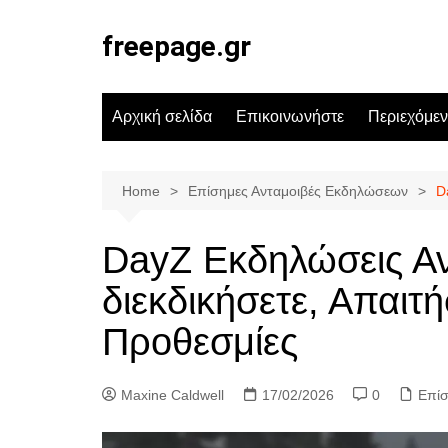
Skip
to
freepage.gr
content
Αρχική σελίδα
Επικοινωνήστε
Περιεχόμε
Home
Επίσημες Ανταμοιβές Εκδηλώσεων
D
DayZ Εκδηλώσεις Αν
διεκδικήσετε, Απαιτή
Προθεσμίες
Maxine Caldwell
17/02/2026
0
Επίσ