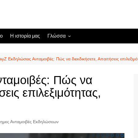
νο
Η ιστορία μας
Γλώσσα
English (US)
Swedish (SE)
ayZ Εκδηλώσεις Ανταμοιβές: Πώς να διεκδικήσετε, Απαιτήσεις επιλεξιμ
Danish (DK)
ταμοιβές: Πώς να
Norwegian (NO)
σεις επιλεξιμότητας,
Bulgarian (BG)
Turkish (TR)
Spanish (MX)
Romanian (RO)
ημες Ανταμοιβές Εκδηλώσεων
English (GB)